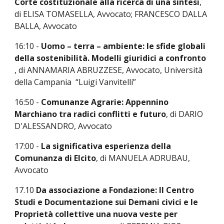
Corte costituzionale alla ricerca di una sintesi
,
di ELISA TOMASELLA,
A
vvocato; FRANCESCO DALLA
BALLA, Avvocato
16:10 -
Uomo – terra – ambiente: le sfide globali
della sostenibilità. Modelli giuridici a confronto
, di ANNAMARIA ABRUZZESE,
A
vvocato, Università
della Campania “Luigi Vanvitelli”
16:50 -
Comunanze Agrarie: Appennino
Marchiano tra radici conflitti e futuro
,
di
DARIO
D'ALESSANDRO, Avvocato
17:00 -
La significativa esperienza della
Comunanza di Elcito
,
di
MANUELA ADRUBAU,
Avvocato
17.10
Da associazione a Fondazione: Il Centro
Studi e Documentazione sui Demani civici e le
Proprietà collettive una nuova veste per