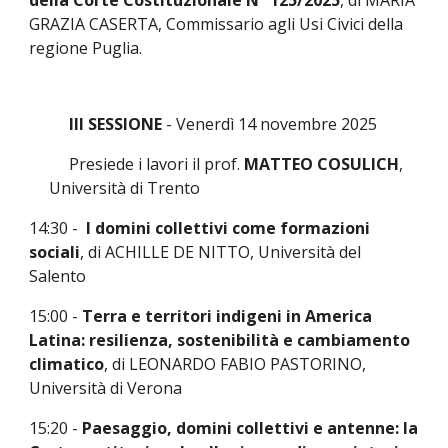
della Corte Costituzionale N° 125/2025
, di MARIA
GRAZIA CASERTA, Commissario agli Usi Civici della
regione Puglia.
III SESSIONE
- Venerdì 1
4
novembre 202
5
Presiede i lavori il
p
rof.
MATTEO COSULICH
,
U
niversità di Trento
14:30 -
I domini collettivi come formazioni
sociali
, di ACHILLE DE NITTO, Università del
Salento
15:00 -
Terra e territori indigeni in America
Latina: resilienza, sostenibilità e cambiamento
climatico
, di LEONARDO FABIO PASTORINO,
Università di Verona
15:20 -
Paesaggio, domini collettivi e antenne: la