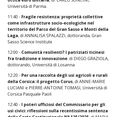
ottica euro unitaria
, di CARLO SONCINI,
Università di Parma.
11:40 -
Fragile resistenza: proprietà collettive
come infrastrutture socio-ecologiche nel
territorio del Parco del Gran Sasso e Monti della
Laga
, di ANNALISA SPALAZZI, dottoranda, Gran
Sasso Science Institute
12:00 -
Comunità resilienti? I patriziati ticinesi
fra tradizione e innovazione
. di DIEGO GRAZIOLA,
dottorando
,
Università di Losanna
12:20 -
Per una raccolta degli usi agricoli e rurali
della
Corsica: il progetto Corus
, di
ANNE-MARIE
LUCIANI e PIERRE-ANTOINE TOMASI, Università di
Corsica Pasquale Paoli
1
2
:40 -
I poteri ufficiosi del Commissario per gli
usi civici: riflessioni sulla recentissima sentenza