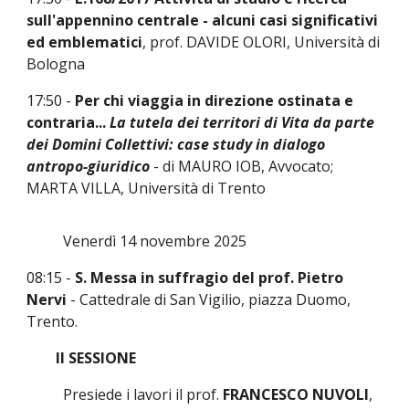
sull'appennino centrale - alcuni casi significativi
ed emblematici
, prof. DAVIDE OLORI, Università di
Bologna
17:50 -
Per chi viaggia in direzione ostinata e
contraria...
La tutela dei territori di Vita da parte
dei Domini Collettivi: case study in dialogo
antropo
-
giuridico
- di MAURO IOB,
Avvocato;
MARTA VILLA, Università di Trento
Venerdì 1
4
novembre 202
5
08:15 -
S. Messa in suffragio del prof. Pietro
Nervi
- Cattedrale di San Vigilio, piazza Duomo,
Trento.
II SESSIONE
Presiede i lavori il
p
rof.
FRANCESCO NUVOLI
,